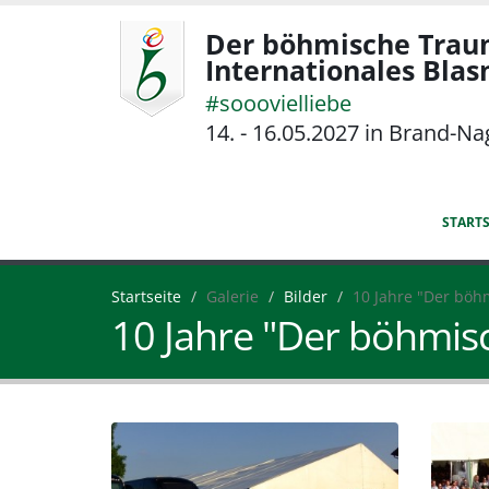
Der böhmische Trau
Internationales Bla
#sooovielliebe
14. - 16.05.2027 in Brand-Na
STARTS
Startseite
Galerie
Bilder
10 Jahre "Der böh
10 Jahre "Der böhmis