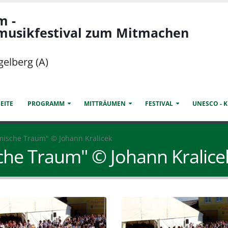
m -
smusikfestival zum Mitmachen
gelberg (A)
EITE
PROGRAMM
MITTRÄUMEN
FESTIVAL
UNESCO - 
mische Traum" © Johann Kralicek
che Traum" © Johann Kralice