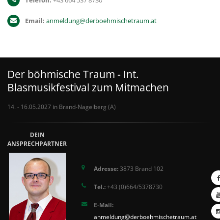
Telefon:
+43 664 537 8730
Email:
anmeldung@derboehmischetraum.at
Der böhmische Traum - Int.
Blasmusikfestival zum Mitmachen
14. - 16.05.2027 in Brand-Nagelberg (A)
DEIN
ANSPRECHPARTNER
Adresse:
3873 Brand 102
Tel.:
+43 (0)664/5378730
E-Mail:
anmeldung@derboehmischetraum.at